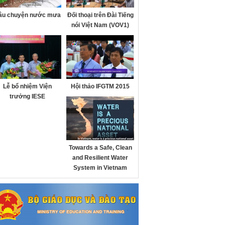
âu chuyện nước mưa
Đối thoại trên Đài Tiếng
nói Việt Nam (VOV1)
Lễ bổ nhiệm Viện
Hội thảo IFGTM 2015
trưởng IESE
Towards a Safe, Clean
and Resilient Water
System in Vietnam