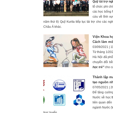
Quỹ tài trợ n
tổ chức phi ch
các học bổng 
cứu về lĩnh v
năm thứ 8) Quỹ Kurita tiếp tục tài trợ cho các ng
Châu Á khác.
Viện Khoa họ
Cách làm mới
03/09/2021 | 1
Từ tháng 1/202
Hà Nội đã phố
chuyển đổi bề
học trẻ”
cho c
Thành lập m
tạo nguồn n
07/05/2021 | 2
Để tăng cường 
Nước về học t
liên quan đến
ngành Nước (W
trực tuyến
.