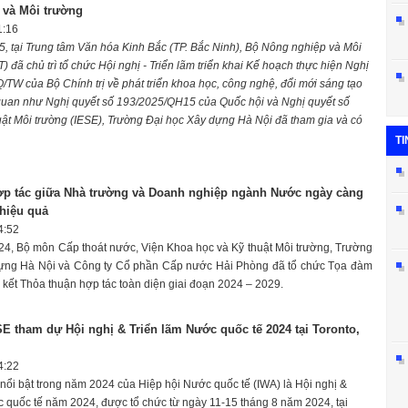
 và Môi trường
1:16
, tại Trung tâm Văn hóa Kinh Bắc (TP. Bắc Ninh), Bộ Nông nghiệp và Môi
 đã chủ trì tổ chức Hội nghị - Triển lãm triển khai Kế hoạch thực hiện Nghị
/TW của Bộ Chính trị về phát triển khoa học, công nghệ, đổi mới sáng tạo
 quan như Nghị quyết số 193/2025/QH15 của Quốc hội và Nghị quyết số
ật Môi trường (IESE), Trường Đại học Xây dựng Hà Nội đã tham gia và có
TI
ợp tác giữa Nhà trường và Doanh nghiệp ngành Nước ngày càng
 hiệu quả
4:52
24, Bộ môn Cấp thoát nước, Viện Khoa học và Kỹ thuật Môi trường, Trường
ựng Hà Nội và Công ty Cổ phần Cấp nước Hải Phòng đã tổ chức Tọa đàm
 kết Thỏa thuận hợp tác toàn diện giai đoạn 2024 – 2029.
E tham dự Hội nghị & Triển lãm Nước quốc tế 2024 tại Toronto,
4:22
nổi bật trong năm 2024 của Hiệp hội Nước quốc tế (IWA) là Hội nghị &
 quốc tế năm 2024, được tổ chức từ ngày 11-15 tháng 8 năm 2024, tại