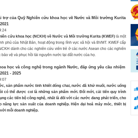
i trợ của Quỹ Nghiên cứu khoa học về Nước và Môi trường Kurita
2021
4:24
ghiên cứu khoa học (NCKH) về Nước và Môi trường Kurita (KWEF)
là một
ính phủ của Nhật Bản, hoạt động trong lĩnh vực xã hội và BVMT. KWEF cấp
NCKH dành cho các nghiên cứu viên trẻ ở các nước Asean cho các nghiên
c bảo vệ và phục hồi tài nguyên nước tại đất nước của họ.
khoa học và công nghệ trong ngành Nước, đáp ứng yêu cầu nhiệm
2021 - 2025
9:07
c, sản phẩm nước tinh khiết đóng chai, nước đã khử muối, nước uống
 vòi có thể được coi là những sản phẩm mới. Đổi mới, cải tiến quy trình
ụng các tiến bộ công nghệ, nhất là đối với các nước đang phát triển, cho
 năng lực sản xuất của doanh nghiệp. Hiện đại hoá máy móc, thiết bị
 với mỗi doanh nghiệp.