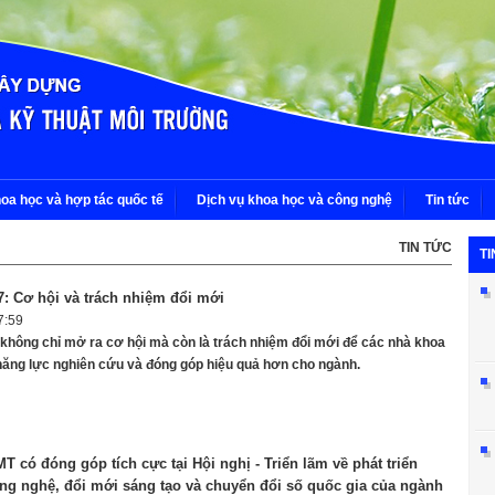
oa học và hợp tác quốc tế
Dịch vụ khoa học và công nghệ
Tin tức
TIN TỨC
TI
7: Cơ hội và trách nhiệm đổi mới
7:59
 không chỉ mở ra cơ hội mà còn là trách nhiệm đổi mới để các nhà khoa
năng lực nghiên cứu và đóng góp hiệu quả hơn cho ngành.
 có đóng góp tích cực tại Hội nghị - Triển lãm về phát triển
ng nghệ, đổi mới sáng tạo và chuyển đổi số quốc gia của ngành