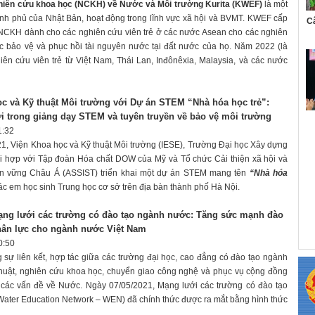
ghiên cứu khoa học (NCKH) về Nước và Môi trường Kurita (KWEF)
là một
ính phủ của Nhật Bản, hoạt động trong lĩnh vực xã hội và BVMT. KWEF cấp
C
NCKH dành cho các nghiên cứu viên trẻ ở các nước Asean cho các nghiên
ực bảo vệ và phục hồi tài nguyên nước tại đất nước của họ. Năm 2022 (là
hiên cứu viên trẻ từ Việt Nam, Thái Lan, Inđônêxia, Malaysia, và các nước
c và Kỹ thuật Môi trường với Dự án STEM “Nhà hóa học trẻ”:
 trong giảng dạy STEM và tuyên truyền về bảo vệ môi trường
1:32
1, Viện Khoa học và Kỹ thuật Môi trường (IESE), Trường Đại học Xây dựng
i hợp với Tập đoàn Hóa chất DOW của Mỹ và Tổ chức Cải thiện xã hội và
n vững Châu Á (ASSIST) triển khai một dự án STEM mang tên
“Nhà hóa
ác em học sinh Trung học cơ sở trên địa bàn thành phố Hà Nội.
ạng lưới các trường có đào tạo ngành nước: Tăng sức mạnh đào
hân lực cho ngành nước Việt Nam
0:50
sự liên kết, hợp tác giữa các trường đại học, cao đẳng có đào tạo ngành
huật, nghiên cứu khoa học, chuyển giao công nghệ và phục vụ cộng đồng
 các vấn đề về Nước. Ngày 07/05/2021, Mạng lưới các trường có đào tạo
ater Education Network – WEN) đã chính thức được ra mắt bằng hình thức