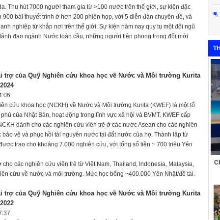
a. Thu hút 7000 người tham gia từ >100 nước trên thế giới, sự kiện đặc
n 900 bài thuyết trình ở hơn 200 phiên họp, với 5 diễn đàn chuyên đề, và
anh nghiệp từ khắp nơi trên thế giới. Sự kiện năm nay quy tụ một đội ngũ
lãnh đạo ngành Nước toàn cầu, những người tiên phong trong đổi mới
T
i trợ của Quỹ Nghiên cứu khoa học về Nước và Môi trường Kurita
2024
4:06
hiên cứu khoa học (NCKH) về Nước và Môi trường Kurita (KWEF) là một tổ
 phủ của Nhật Bản, hoạt động trong lĩnh vực xã hội và BVMT. KWEF cấp
NCKH dành cho các nghiên cứu viên trẻ ở các nước Asean cho các nghiên
c bảo vệ và phục hồi tài nguyên nước tại đất nước của họ. Thành lập từ
ược trao cho khoảng 7.000 nghiên cứu, với tổng số tiền ~ 700 triệu Yên
Ch
ợ cho các nghiên cứu viên trẻ từ Việt Nam, Thailand, Indonesia, Malaysia,
hiên cứu về nước và môi trường. Mức học bổng ~400.000 Yên Nhật/đề tài.
i trợ của Quỹ Nghiên cứu khoa học về Nước và Môi trường Kurita
2022
7:37