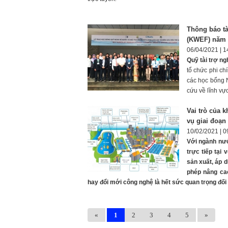
Thông báo tà
(KWEF) năm 
06/04/2021 | 1
Quỹ tài trợ n
tổ chức phi ch
các học bổng 
cứu về lĩnh vự
Vai trò của 
vụ giai đoạn 
10/02/2021 | 0
Với ngành nướ
trực tiếp tại
sản xuất, áp d
phép nâng cao
hay đổi mới công nghệ là hết sức quan trọng đối
«
1
2
3
4
5
»