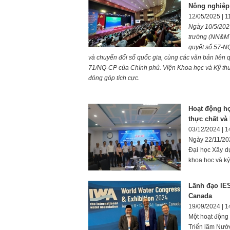
Nông nghiệp
12/05/2025 | 1
Ngày 10/5/2025
trường (NN&MT)
quyết số 57-NQ
và chuyển đổi số quốc gia, cùng các văn bản liên
71/NQ-CP của Chính phủ. Viện Khoa học và Kỹ thu
đóng góp tích cực.
Hoạt động h
thực chất và
03/12/2024 | 1
Ngày 22/11/20
Đại học Xây d
khoa học và ký
Lãnh đạo IES
Canada
19/09/2024 | 1
Một hoạt động 
Triển lãm Nước