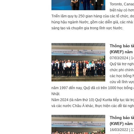
Toronto, Canad
biệt này có hơ
Triển lãm quy tụ 250 gian hàng của các tổ chức, do
hùng hậu ngành Nước, gồm các diễn giả, các nhà 
sáng tạo và chuyên gia trong lĩnh vực Nước.
Thông báo tà
(KWEF) năm 
07/03/2024 | 1
Quỹ tài trợ ng
chức phi chính
các học bổng 
cứu về lĩnh vự
năm 1997 đến nay, Quỹ đã có trên 1000 học bổng đ
Nhật.
Năm 2024 (là năm thứ 10) Quỹ Kurita tiếp tục tài tr
và các nước Châu Á khác, thực hiện các đề tài ng
Thông báo tà
(KWEF) năm 
16/03/2022 | 1