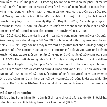
của Tổ chức Y Tế Thế giới WHO, khoảng 1/5 dân số nước ta có thể phải đối mặt v
nguồn nước ô nhiễm không được xử lý triệt để. Mức độ ô nhiễm đặc biệt cao ở cá
Vĩnh Phúc, Long An, Đồng Tháp, An Giang và Kiên Giang... (Nguyễn Duy Bảo, 2012
thể. Trong danh sách các chất thải độc hại thì chì Pb, thuỷ ngân Hg, thạch tín As 
sáu theo xếp loại dược tính của Mỹ (Nguyễn Duy Bảo, 2012). As có thể gây nguy h
gây ung thư sau 3-5 năm. Nhiễm độc Pb khiến trẻ em chậm phát triển về thể chất, trí
tim mạch và nội tạng ở người lớn (Trương Thị Huyền và nck, 2010).
Năm 2015 đã có báo cáo đánh giá kim loại nặng trong mẫu nước máy tại các quận
Asen trong nước dao động từ 0,8 đến 20,7 ppb. Nồng độ Pb cũng vượt tiêu chu
nck, 2015). Như vậy, các nhà máy nước mới xử lý được một phần kim loại nặng c
Công nghệ xử lý kim loại nặng được áp dụng trên thế giới và Việt Nam phổ biến là
Huyền và nck, 2010). Một biện pháp cũng khá phổ biến khác để xử lý kim loại nặn
nck, 2007). Đặc biệt nhiều nghiên cứu trước đây cho thấy khi than hoạt tính khi hoạ
nhau thì sẽ tăng khả năng hấp phụ As. Ví dụ như muối Fe, như ferrous perchlorate
với As, làm giảm nồng độ As trong nước (Huang and Vane, 1989; Chen và nck, 200
Do đó, Viện Khoa học và Kỹ thuật Môi trường đã phối hợp với công ty Galaxy Wate
ứng dụng công nghệ than hoạt tính cải tiến (cung cấp bởi công ty Galaxy Water Sol
uống ở Hà Nội. As và Pb được lựa chọn do khả năng ô nhiễm cao hơn so với các 
Nội.
Mô tả sơ bộ thí nghiệm
Bộ lọc dùng trong thí nghiệm gồm thiết bị màng vi lọc 2 bậc, sau đó đến thiết bị than
cùng là than hoạt tính thông thường để khử mùi, vị (Hình 1).