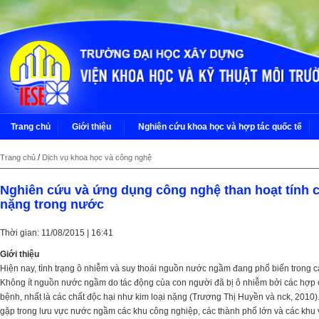
Trang chủ
Giới thiệu
Nghiên cứu khoa học và hợp tác quốc tế
/
Trang chủ
Dịch vụ khoa học và công nghệ
Nghiên cứu và ứng dụng công nghệ than hoạt tính cải
nặng trong nước
Thời gian: 11/08/2015 | 16:41
Giới thiệu
Hiện nay, tình trạng ô nhiễm và suy thoái nguồn nước ngầm đang phổ biến trong cá
Không ít nguồn nước ngầm do tác động của con người đã bị ô nhiễm bởi các hợp 
bệnh, nhất là các chất độc hại như kim loại nặng (Trương Thị Huyền và nck, 2010
gặp trong lưu vực nước ngầm các khu công nghiệp, các thành phố lớn và các khu 