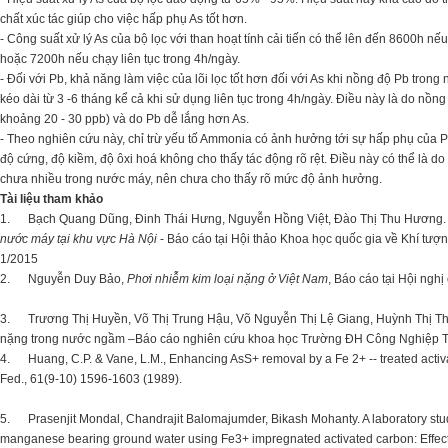
chất xúc tác giúp cho việc hấp phụ As tốt hơn.
- Công suất xử lý As của bộ lọc với than hoạt tính cải tiến có thể lên đến 8600h nế
hoặc 7200h nếu chạy liên tục trong 4h/ngày.
- Đối với Pb, khả năng làm việc của lõi lọc tốt hơn đối với As khi nồng độ Pb tro
kéo dài từ 3 -6 tháng kể cả khi sử dụng liên tục trong 4h/ngày. Điều này là do nồ
khoảng 20 - 30 ppb) và do Pb dễ lắng hơn As.
- Theo nghiên cứu này, chỉ trừ yếu tố Ammonia có ảnh hưởng tới sự hấp phụ của Pb 
độ cứng, độ kiềm, độ ôxi hoá không cho thấy tác động rõ rệt. Điều này có thể là 
chưa nhiều trong nước máy, nên chưa cho thấy rõ mức độ ảnh hưởng.
Tài liệu tham khảo
1. Bạch Quang Dũng, Đinh Thái Hưng, Nguyễn Hồng Việt, Đào Thị Thu Hương
nước máy tại khu vực Hà Nội
- Báo cáo tại Hội thảo Khoa học quốc gia về Khí tượn
1/2015
2. Nguyễn Duy Bảo,
Phơi nhiễm kim loại nặng ở Việt Nam
, Báo cáo tại Hội ngh
3. Trương Thị Huyền, Võ Thị Trung Hậu, Võ Nguyễn Thị Lệ Giang, Huỳnh Thị Th
nặng trong nước ngầm –Báo cáo nghiên cứu khoa học Trường ĐH Công Nghiệp TP
4. Huang, C.P. & Vane, L.M., Enhancing AsS+ removal by a Fe 2+ -- treated activat
Fed., 61(9-10) 1596-1603 (1989).
5. Prasenjit Mondal, Chandrajit Balomajumder, Bikash Mohanty. A laboratory study 
manganese bearing ground water using Fe3+ impregnated activated carbon: Effect