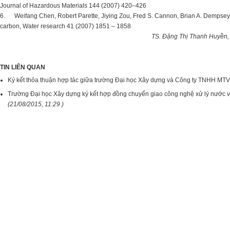
Journal of Hazardous Materials 144 (2007) 420–426
6. Weifang Chen, Robert Parette, Jiying Zou, Fred S. Cannon, Brian A. Dempsey, 
carbon, Water research 41 (2007) 1851 – 1858
TS. Đặng Thị Thanh Huyền,
TIN LIÊN QUAN
Ký kết thỏa thuận hợp tác giữa trường Đại học Xây dựng và Công ty TNHH MT
Trường Đại học Xây dựng ký kết hợp đồng chuyển giao công nghệ xử lý nước 
(21/08/2015, 11:29 )