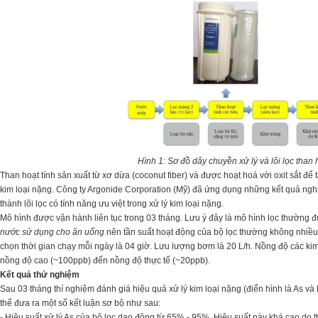
Hình 1: Sơ đồ dây chuyền xử lý và lõi lọc than 
Than hoạt tính sản xuất từ xơ dừa (coconut fiber) và được hoạt hoá với oxit sắt để
kim loại nặng. Công ty Argonide Corporation (Mỹ) đã ứng dụng những kết quả nghiê
thành lõi lọc có tính năng ưu việt trong xử lý kim loại nặng.
Mô hình được vận hành liên tục trong 03 tháng. Lưu ý đây là mô hình lọc thường 
nước sử dụng cho ăn uống
nên tần suất hoạt động của bộ lọc thường không nhiều 
chọn thời gian chạy mỗi ngày là 04 giờ. Lưu lượng bơm là 20 L/h. Nồng độ các kim 
nồng độ cao (~100ppb) đến nồng độ thực tế (~20ppb).
Kết quả thử nghiệm
Sau 03 tháng thí nghiệm đánh giá hiệu quả xử lý kim loại nặng (điển hình là As và Pb)
thể đưa ra một số kết luận sơ bộ như sau:
- Hiệu suất xử lý As của bộ lọc dao động từ 65% - 95%. Hiệu suất này khá cao do t